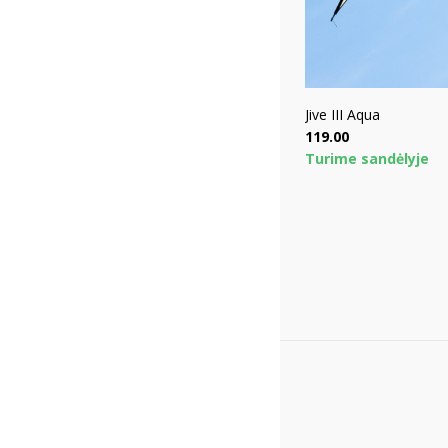
Jive III Aqua
Price
119.00
Turime sandėlyje