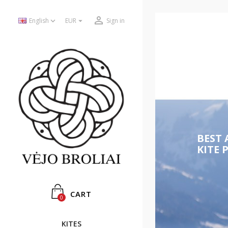



English
EUR
Sign in
BEST 
KITE 
CART
0
KITES