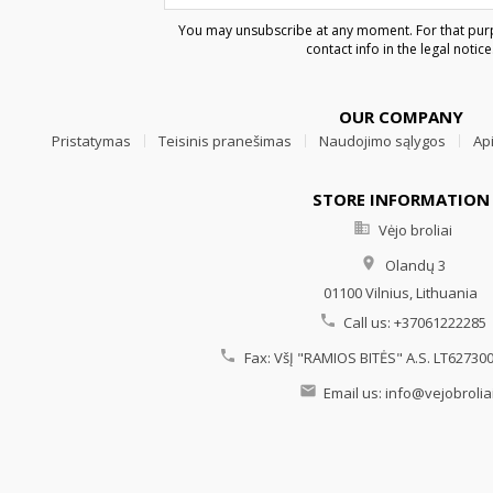
You may unsubscribe at any moment. For that purp
contact info in the legal notice
OUR COMPANY
Pristatymas
Teisinis pranešimas
Naudojimo sąlygos
Ap
STORE INFORMATION

Vėjo broliai

Olandų 3
01100 Vilnius,
Lithuania

Call us:
+37061222285

Fax:
VšĮ "RAMIOS BITĖS" A.S. LT6273

Email us:
info@vejobroliai