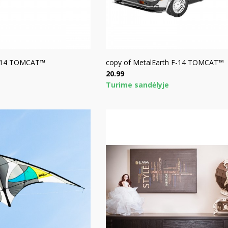
F-14 TOMCAT™
copy of MetalEarth F-14 TOMCAT™
Price
20.99
Turime sandėlyje