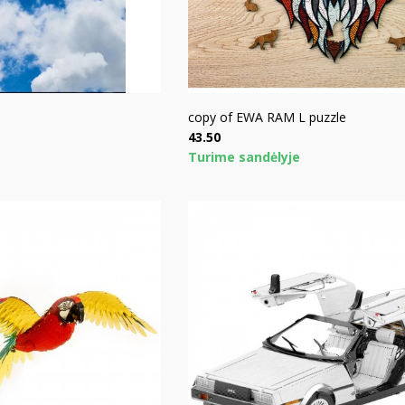
copy of EWA RAM L puzzle
Price
43.50
Turime sandėlyje