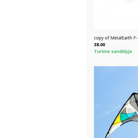
copy of MetalEarth 
Price
38.00
Turime sandėlyje