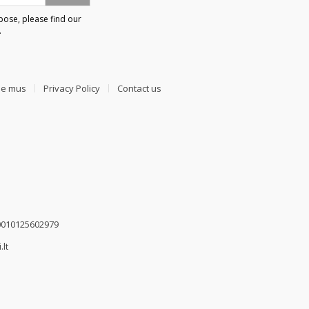
ose, please find our
.
ie mus
Privacy Policy
Contact us
00010125602979
.lt