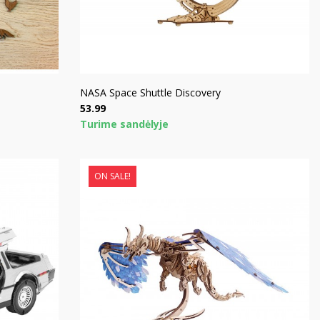
NASA Space Shuttle Discovery
Price
53.99
Turime sandėlyje
ON SALE!