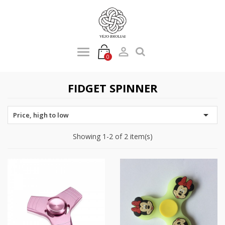

0
FIDGET SPINNER

Price, high to low
Showing 1-2 of 2 item(s)