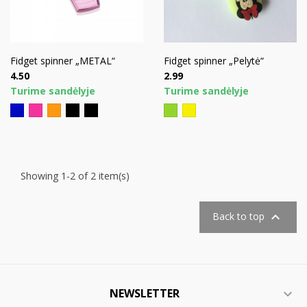
Fidget spinner „METAL“
Fidget spinner „Pelytė“
Price
Price
4.50
2.99
Turime sandėlyje
Turime sandėlyje
Blue
Pink
Orange
Black
Sidabrinė
Green
Yellow
Showing 1-2 of 2 item(s)

Back to top
NEWSLETTER
