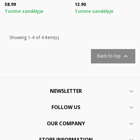
Price
Price
58.99
13.90
Turime sandėlyje
Turime sandėlyje
Showing 1-4 of 4 item(s)

Back to top
NEWSLETTER

FOLLOW US

OUR COMPANY

STORE INFORMATION