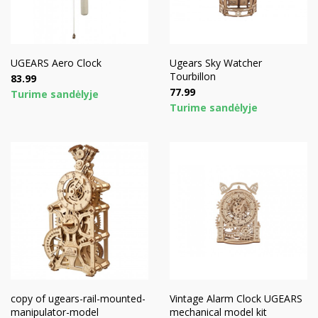
UGEARS Aero Clock
Ugears Sky Watcher
Tourbillon
Price
83.99
Price
77.99
Turime sandėlyje
Turime sandėlyje
copy of ugears-rail-mounted-
Vintage Alarm Clock UGEARS
manipulator-model
mechanical model kit