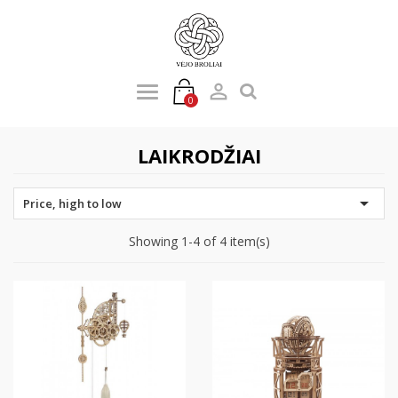

0
LAIKRODŽIAI

Price, high to low
Showing 1-4 of 4 item(s)