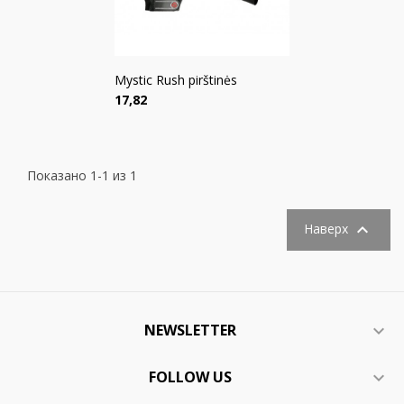
Mystic Rush pirštinės
Цена
17,82
Показано 1-1 из 1

Наверх
NEWSLETTER

FOLLOW US
