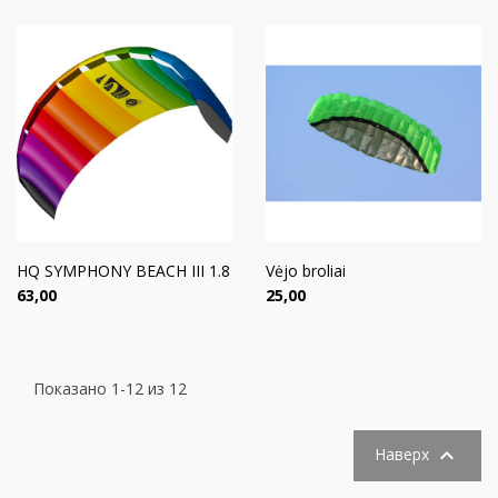
HQ SYMPHONY BEACH III 1.8
Vėjo broliai
Цена
Цена
63,00
25,00
Показано 1-12 из 12

Наверх