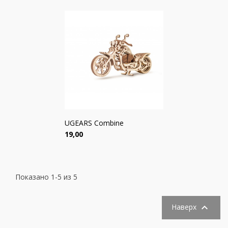
UGEARS Combine
Цена
19,00
Показано 1-5 из 5

Наверх