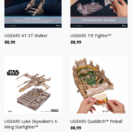
UGEARS AT-ST Walker
UGEARS TIE Fighter™
Цена
Цена
88,99
88,99
UGEARS Luke Skywalker’s X-
UGEARS Quidditch™ Pinball
Wing Starfighter™
Цена
88,99