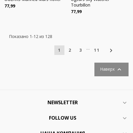
Tourbillon
Цена
77,99
Цена
77,99
Показано 1-12 из 128
…

1
2
3
11

Наверх
NEWSLETTER

FOLLOW US
