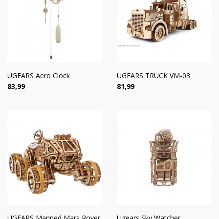
UGEARS Aero Clock
UGEARS TRUCK VM-03
Цена
Цена
83,99
81,99
UGEARS Manned Mars Rover
Ugears Sky Watcher