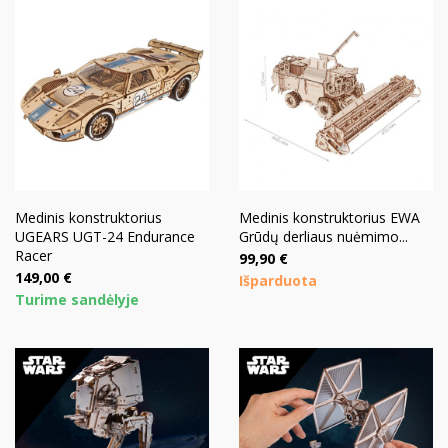
Medinis konstruktorius
Medinis konstruktorius EWA
UGEARS UGT-24 Endurance
Grūdų derliaus nuėmimo...
Racer
Kaina
99,90 €
Kaina
149,00 €
Išparduota
Turime sandėlyje