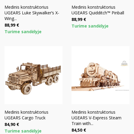
Medinis konstruktorius
Medinis konstruktorius
UGEARS Luke Skywalker’s X-
UGEARS Quidditch™ Pinball
Wing...
Kaina
88,99 €
Kaina
88,99 €
Turime sandėlyje
Turime sandėlyje
Medinis konstruktorius
Medinis konstruktorius
UGEARS Cargo Truck
UGEARS V-Express Steam
Train with...
Kaina
84,90 €
Kaina
84,50 €
Turime sandėlyje