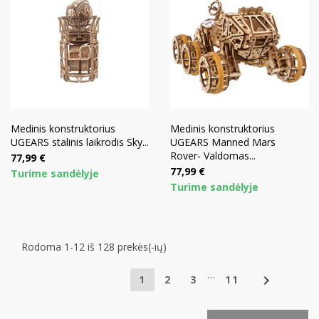
Medinis konstruktorius
Medinis konstruktorius
UGEARS stalinis laikrodis Sky...
UGEARS Manned Mars
Rover- Valdomas...
Kaina
77,99 €
Kaina
77,99 €
Turime sandėlyje
Turime sandėlyje
Rodoma 1-12 iš 128 prekės(-ių)
…

1
2
3
11