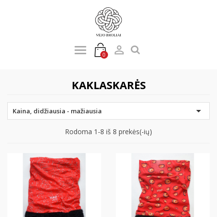

0
KAKLASKARĖS

Kaina, didžiausia - mažiausia
Rodoma 1-8 iš 8 prekės(-ių)