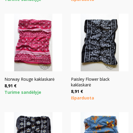
Norway Rouge kaklaskarė
Paisley Flower black
kaklaskarė
Kaina
8,91 €
Kaina
8,91 €
Turime sandėlyje
Išparduota