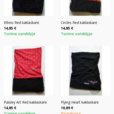
Ethno Red kaklaskarė
Circles Red kaklaskarė
Kaina
Kaina
14,85 €
14,85 €
Turime sandėlyje
Turime sandėlyje
Paisley Art Red kaklaskarė
Flying Heart kaklaskarė
Kaina
Kaina
14,85 €
10,89 €
Turime sandėlyje
Išparduota