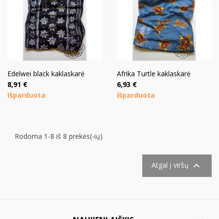
Edelwei black kaklaskarė
Afrika Turtle kaklaskarė
Kaina
Kaina
8,91 €
6,93 €
Išparduota
Išparduota
Rodoma 1-8 iš 8 prekės(-ių)

Atgal į viršų