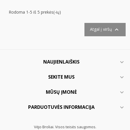
Rodoma 1-5 iš 5 prekės(-ių)

Atgal į viršų
NAUJIENLAIŠKIS

SEKITE MUS

MŪSŲ ĮMONĖ

PARDUOTUVĖS INFORMACIJA

Vėjo Broliai. Visos teisės saugomos.