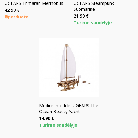
UGEARS Trimaran Merihobus
UGEARS Steampunk
Submarine
Kaina
42,99 €
Kaina
21,90 €
Išparduota
Turime sandėlyje
Medinis modelis UGEARS The
Ocean Beauty Yacht
Kaina
14,90 €
Turime sandėlyje