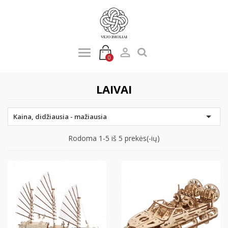

0
LAIVAI

Kaina, didžiausia - mažiausia
Rodoma 1-5 iš 5 prekės(-ių)