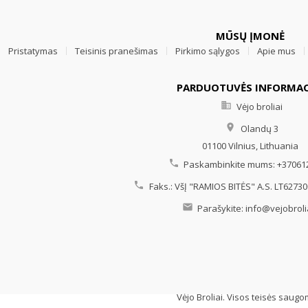
MŪSŲ ĮMONĖ
Pristatymas
Teisinis pranešimas
Pirkimo sąlygos
Apie mus
PARDUOTUVĖS INFORMAC

Vėjo broliai

Olandų 3
01100 Vilnius,
Lithuania

Paskambinkite mums:
+37061

Faks.:
VšĮ "RAMIOS BITĖS" A.S. LT6273

Parašykite:
info@vejobrolia
Vėjo Broliai. Visos teisės saugo