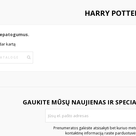
HARRY POTTE
nepatogumus.
dar kartą
GAUKITE MŪSŲ NAUJIENAS IR SPECI
Prenumeratos galėsite atsisakyti bet kuriuo met
kontaktinę informaciją rasite parduotuvės