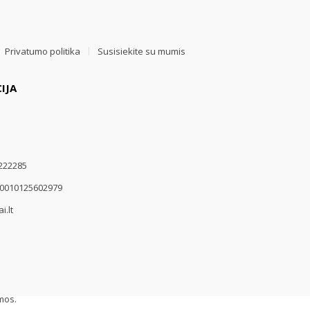
Privatumo politika
Susisiekite su mumis
IJA
222285
00010125602979
i.lt
mos.