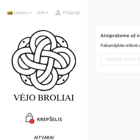



Lietuvių
EUR
Prisijungti
Atsiprašome už 
Pabandykite ieškoti 
KREPŠELIS
0
AITVARAI