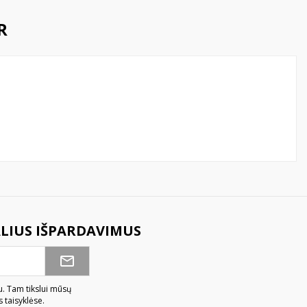
R
ALIUS IŠPARDAVIMUS
u. Tam tikslui mūsų
 taisyklėse.