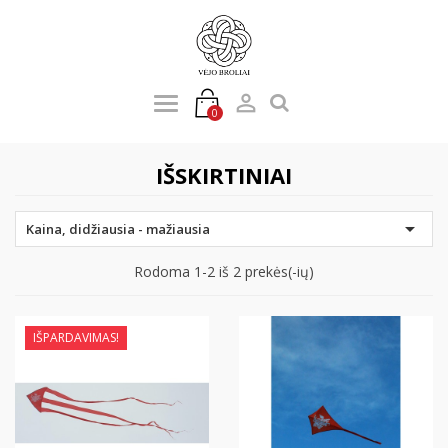

0
IŠSKIRTINIAI

Kaina, didžiausia - mažiausia
Rodoma 1-2 iš 2 prekės(-ių)
IŠPARDAVIMAS!