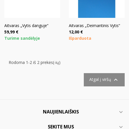
Aitvaras „Vytis danguje“
Aitvaras „Deimantinis Vytis“
Kaina
Kaina
59,99 €
12,00 €
Turime sandėlyje
Išparduota
Rodoma 1-2 iš 2 prekės(-ių)

Atgal į viršų
NAUJIENLAIŠKIS

SEKITE MUS
