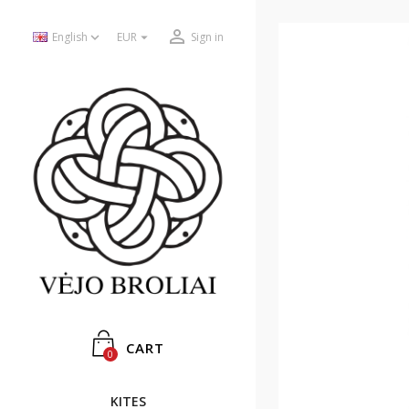



English
EUR
Sign in
CART
0
KITES