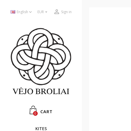



English
EUR
Sign in
CART
0
KITES