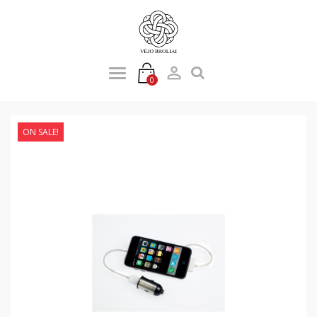

0
ON SALE!