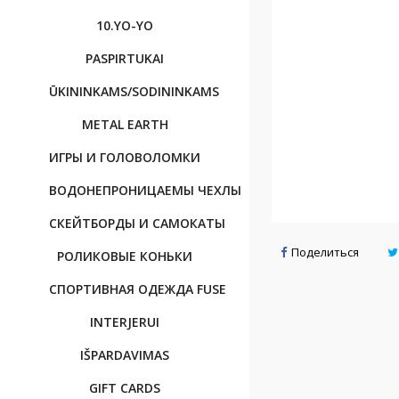
10.YO-YO
PASPIRTUKAI
ŪKININKAMS/SODININKAMS
METAL EARTH
ИГРЫ И ГОЛОВОЛОМКИ
BОДОНЕПРОНИЦАЕМЫ ЧЕХЛЫ
CКЕЙТБОРДЫ И САМОКАТЫ
Поделиться
РОЛИКОВЫЕ КОНЬКИ
CПОРТИВНAЯ OДЕЖДА FUSE
INTERJERUI
IŠPARDAVIMAS
GIFT CARDS