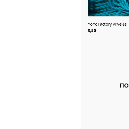
YoYoFactory virvelės
Цена
3,50
ПО