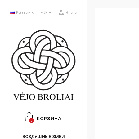



Русский
EUR
Войти
КОРЗИНА
0
ВОЗДУШНЫЕ ЗМЕИ