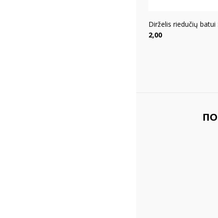
Dirželis riedučių batui
Цена
2,00
ПО