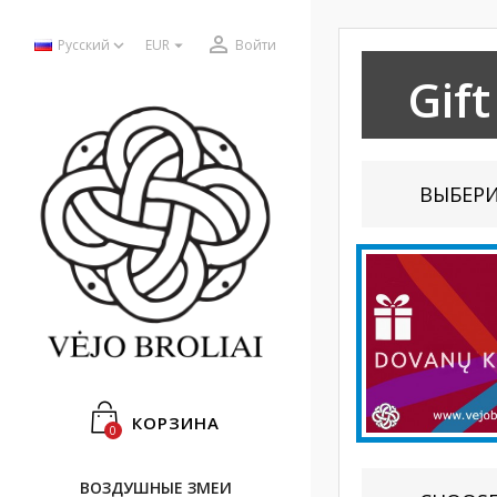



Русский
EUR
Войти
Gift
ВЫБЕР
КОРЗИНА
0
ВОЗДУШНЫЕ ЗМЕИ