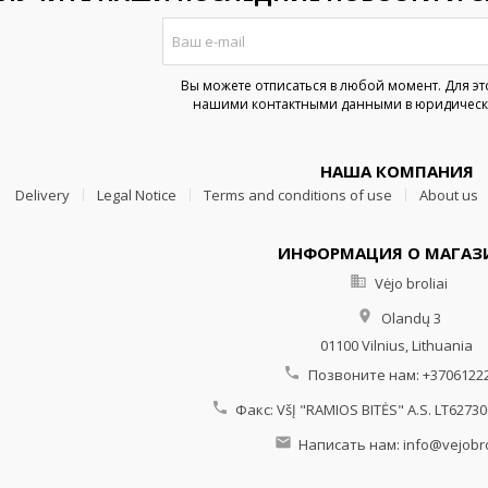
Вы можете отписаться в любой момент. Для эт
нашими контактными данными в юридическ
НАША КОМПАНИЯ
Delivery
Legal Notice
Terms and conditions of use
About us
ИНФОРМАЦИЯ О МАГАЗ

Vėjo broliai

Olandų 3
01100 Vilnius,
Lithuania

Позвоните нам:
+3706122

Факс:
VšĮ "RAMIOS BITĖS" A.S. LT6273

Написать нам:
info@vejobrol