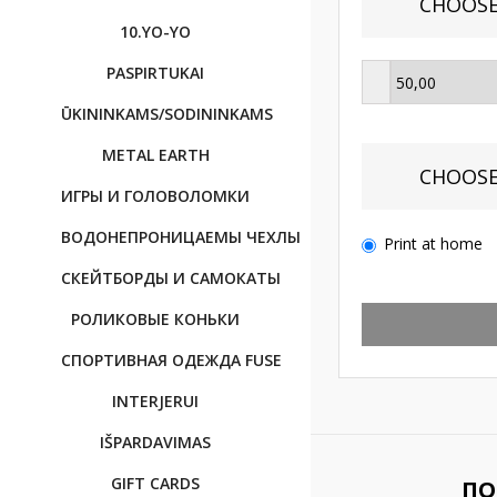
CHOOSE
10.YO-YO
PASPIRTUKAI
ŪKININKAMS/SODININKAMS
METAL EARTH
CHOOSE
ИГРЫ И ГОЛОВОЛОМКИ
BОДОНЕПРОНИЦАЕМЫ ЧЕХЛЫ
Print at home
CКЕЙТБОРДЫ И САМОКАТЫ
РОЛИКОВЫЕ КОНЬКИ
CПОРТИВНAЯ OДЕЖДА FUSE
INTERJERUI
IŠPARDAVIMAS
GIFT CARDS
ПО