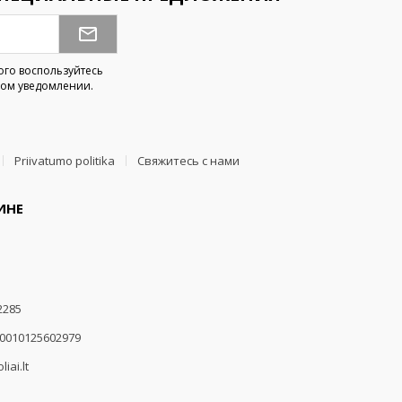
ого воспользуйтесь
ом уведомлении.
Priivatumo politika
Свяжитесь с нами
ИНЕ
2285
00010125602979
iai.lt