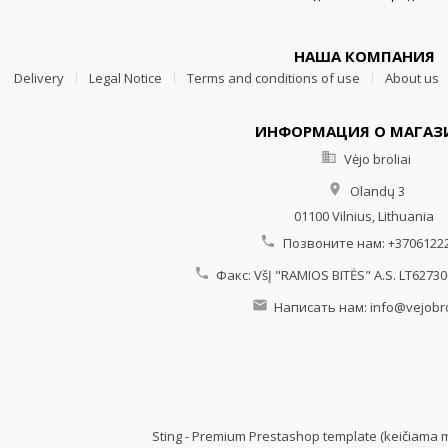
НАША КОМПАНИЯ
Delivery
Legal Notice
Terms and conditions of use
About us
ИНФОРМАЦИЯ О МАГАЗ

Vėjo broliai

Olandų 3
01100 Vilnius,
Lithuania

Позвоните нам:
+3706122

Факс:
VšĮ "RAMIOS BITĖS" A.S. LT6273

Написать нам:
info@vejobrol
Sting - Premium Prestashop template (keičiama 