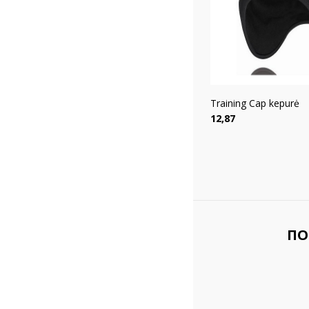
Training Cap kepurė
Цена
12,87
ПО