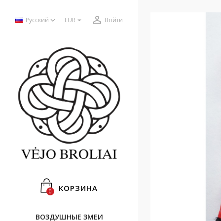



Русский
EUR
Войти
КОРЗИНА
0
ВОЗДУШНЫЕ ЗМЕИ