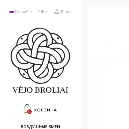



Русский
EUR
Войти
КОРЗИНА
0
ВОЗДУШНЫЕ ЗМЕИ