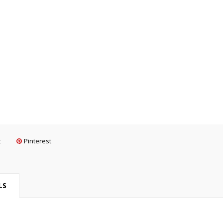
t
Pinterest
LS