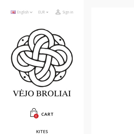



English
EUR
Sign in
CART
0
KITES