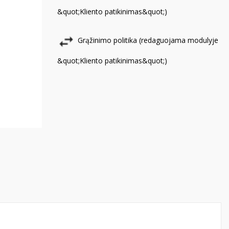
&quot;Kliento patikinimas&quot;)
Grąžinimo politika (redaguojama modulyje
&quot;Kliento patikinimas&quot;)