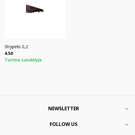
Strypelis 0,2
Price
4.50
Turime sandėlyje
NEWSLETTER

FOLLOW US
