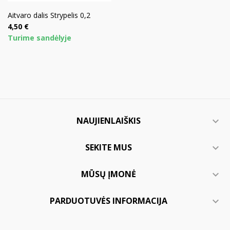
Aitvaro dalis Strypelis 0,2
Kaina
4,50 €
Turime sandėlyje
NAUJIENLAIŠKIS

SEKITE MUS

MŪSŲ ĮMONĖ

PARDUOTUVĖS INFORMACIJA
