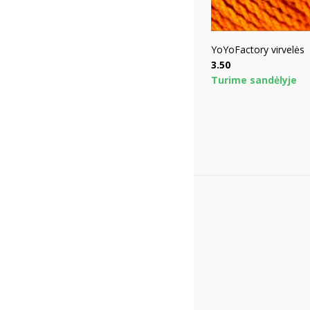
YoYoFactory virvelės
Price
3.50
Turime sandėlyje