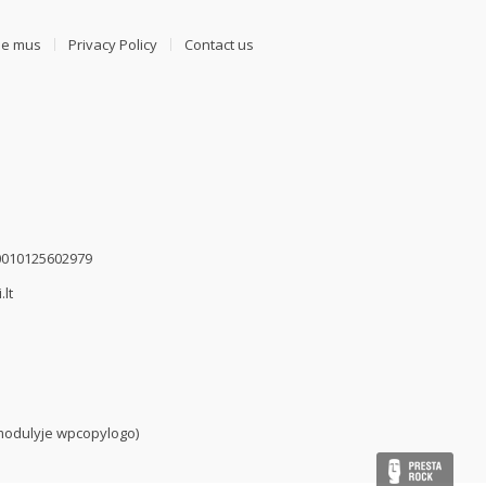
ie mus
Privacy Policy
Contact us
00010125602979
.lt
modulyje wpcopylogo)
Pres