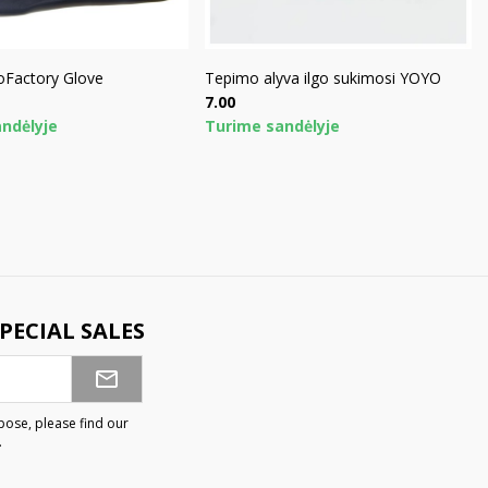
Factory Glove
Tepimo alyva ilgo sukimosi YOYO
Price
7.00
ndėlyje
Turime sandėlyje
PECIAL SALES
ose, please find our
.