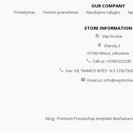
OUR COMPANY
Pristatymas
Teisinis pranešimas
Naudojimo sąlygos
Ap
STORE INFORMATION

Vėjo broliai

Olandų 3
01100 Vilnius,
Lithuania

Call us:
+37061222285

Fax:
VšĮ "RAMIOS BITĖS" A.S. LT6273

Email us:
info@vejobroliai
Sting - Premium Prestashop template (keičiama 