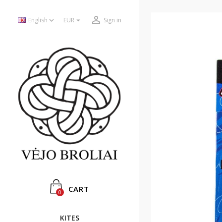



English
EUR
Sign in
CART
0
KITES