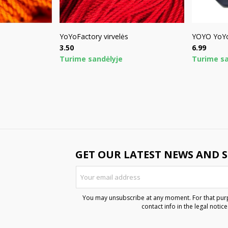
YoYoFactory virvelės
YOYO YoYo
Price
Price
3.50
6.99
Turime sandėlyje
Turime sa
GET OUR LATEST NEWS AND S
You may unsubscribe at any moment. For that purp
contact info in the legal notice