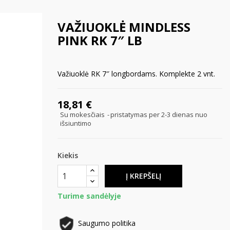
VAŽIUOKLĖ MINDLESS
PINK RK 7″ LB
Važiuoklė RK 7″ longbordams. Komplekte 2 vnt.
18,81 €
Su mokesčiais
pristatymas per 2-3 dienas nuo
išsiuntimo
Kiekis
Į KREPŠELĮ
Turime sandėlyje
Saugumo politika