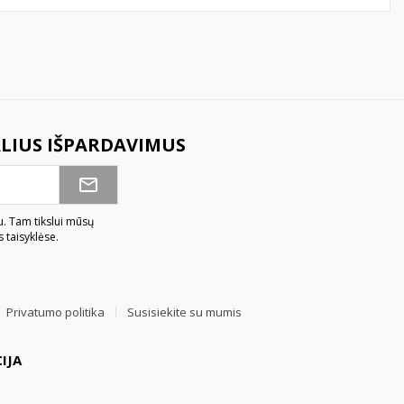
ALIUS IŠPARDAVIMUS
u. Tam tikslui mūsų
 taisyklėse.
Privatumo politika
Susisiekite su mumis
IJA