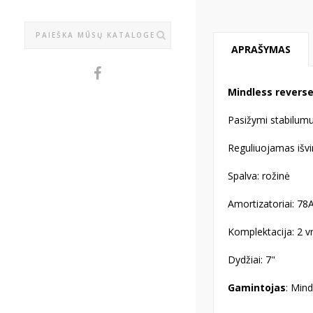
APRAŠYMAS
Mindless revers
Pasižymi stabilumu i
Reguliuojamas išvi
Spalva: rožinė
Amortizatoriai: 78
Komplektacija: 2 v
Dydžiai: 7"
Gamintojas
: Mind