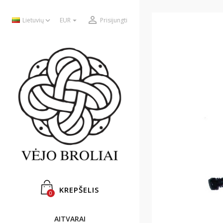



Lietuvių
EUR
Prisijungti
KREPŠELIS
0
AITVARAI