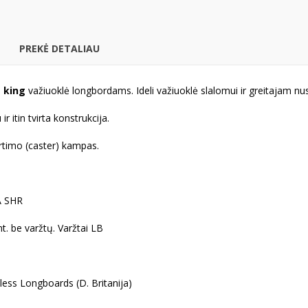
PREKĖ DETALIAU
e king
važiuoklė longbordams. Ideli važiuoklė slalomui ir greitajam nus
r itin tvirta konstrukcija.
rtimo (caster) kampas.
A SHR
nt. be varžtų.
Varžtai LB
less Longboards (D. Britanija)