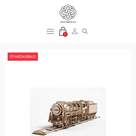

0
IŠPARDAVIMAS!