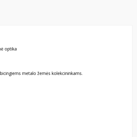
nė optika
mbicingiems metalo žemės kolekcininkams.