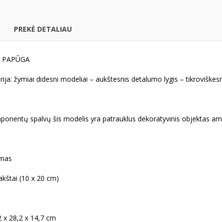
PREKĖ DETALIAU
S PAPŪGA
ja: žymiai didesni modeliai – aukštesnis detalumo lygis – tikroviškes
ponentų spalvų šis modelis yra patrauklus dekoratyvinis objektas a
imas
akštai (10 x 20 cm)
2 x 28,2 x 14,7 cm