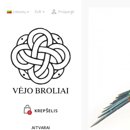



Lietuvių
EUR
Prisijungti
KREPŠELIS
0
AITVARAI