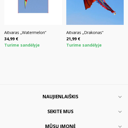
Aitvaras „Watermelon“
Aitvaras „Drakonas“
Kaina
Kaina
34,99 €
21,99 €
Turime sandėlyje
Turime sandėlyje
NAUJIENLAIŠKIS

SEKITE MUS

MŪSŲ ĮMONĖ
